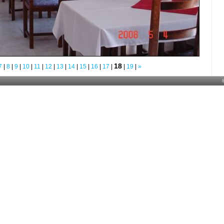
18
7
|
8
|
9
|
10
|
11
|
12
|
13
|
14
|
15
|
16
|
17
|
|
19
|
»