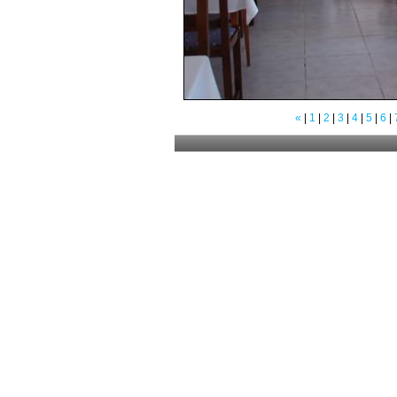
«
|
1
|
2
|
3
|
4
|
5
|
6
|