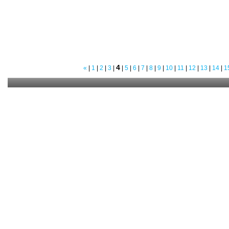
4
«
|
1
|
2
|
3
|
|
5
|
6
|
7
|
8
|
9
|
10
|
11
|
12
|
13
|
14
|
1