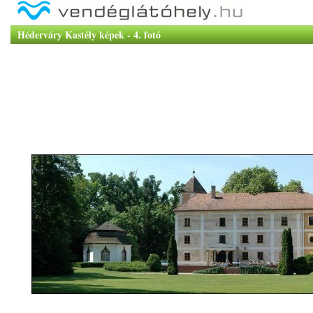
Héderváry Kastély képek - 4. fotó