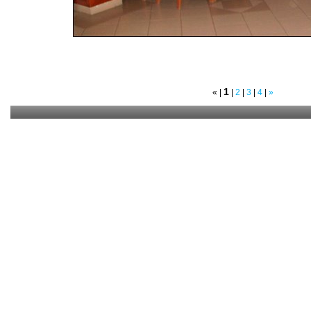
1
«
|
|
2
|
3
|
4
|
»