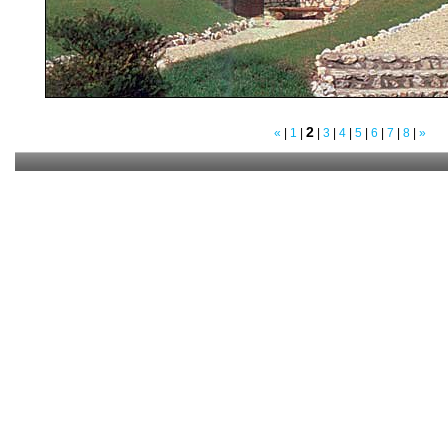
2
«
|
1
|
|
3
|
4
|
5
|
6
|
7
|
8
|
»