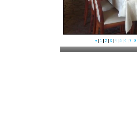
«
|
1
|
2
|
3
|
4
|
5
|
6
|
7
|
8