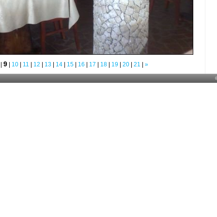
9
|
|
10
|
11
|
12
|
13
|
14
|
15
|
16
|
17
|
18
|
19
|
20
|
21
|
»