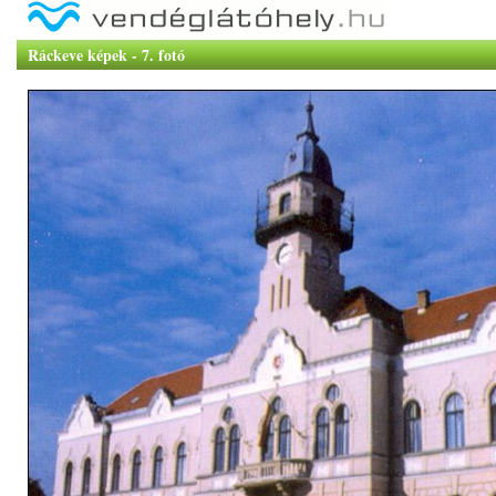
Ráckeve képek - 7. fotó