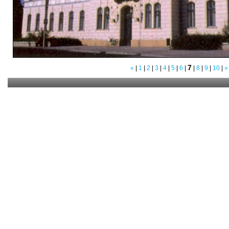
7
«
|
1
|
2
|
3
|
4
|
5
|
6
|
|
8
|
9
|
10
|
»