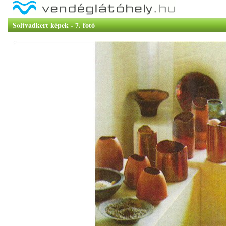
Soltvadkert képek - 7. fotó