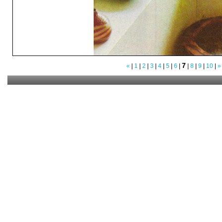
7
«
|
1
|
2
|
3
|
4
|
5
|
6
|
|
8
|
9
|
10
|
»