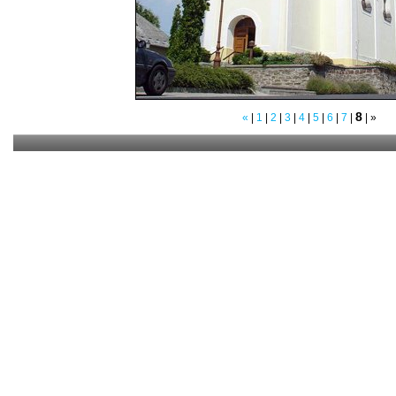
8
«
|
1
|
2
|
3
|
4
|
5
|
6
|
7
|
|
»