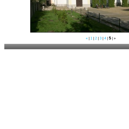
5
«
|
1
|
2
|
3
|
4
|
|
»