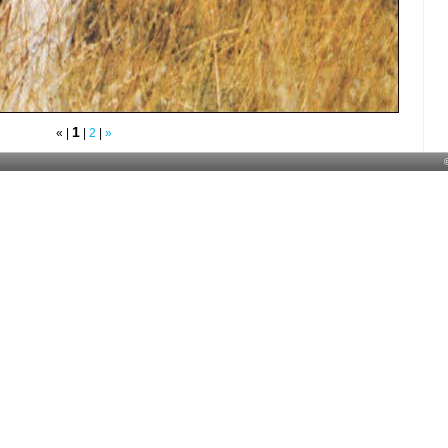
1
«
|
|
2
|
»