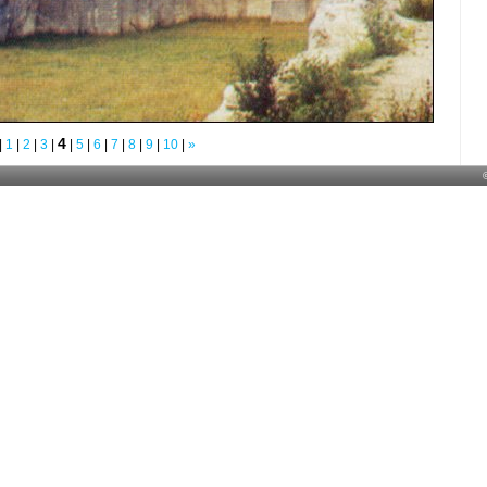
4
|
1
|
2
|
3
|
|
5
|
6
|
7
|
8
|
9
|
10
|
»