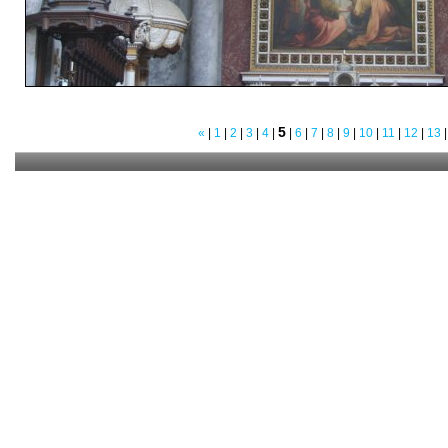
5
«
|
1
|
2
|
3
|
4
|
|
6
|
7
|
8
|
9
|
10
|
11
|
12
|
13