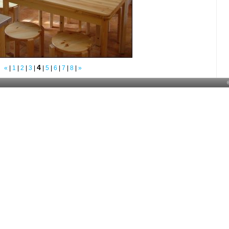
4
«
|
1
|
2
|
3
|
|
5
|
6
|
7
|
8
|
»