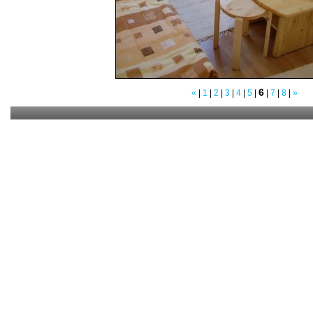
6
«
|
1
|
2
|
3
|
4
|
5
|
|
7
|
8
|
»