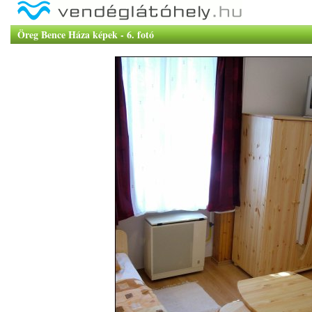
Öreg Bence Háza képek - 6. fotó