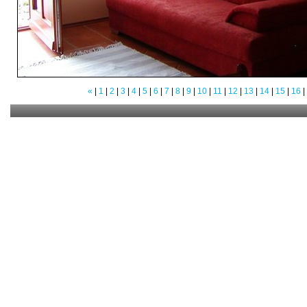
«
|
1
|
2
|
3
|
4
|
5
|
6
|
7
|
8
|
9
|
10
|
11
|
12
|
13
|
14
|
15
|
16
|