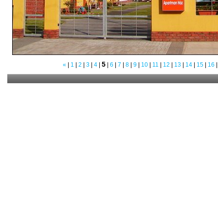
5
«
|
1
|
2
|
3
|
4
|
|
6
|
7
|
8
|
9
|
10
|
11
|
12
|
13
|
14
|
15
|
16