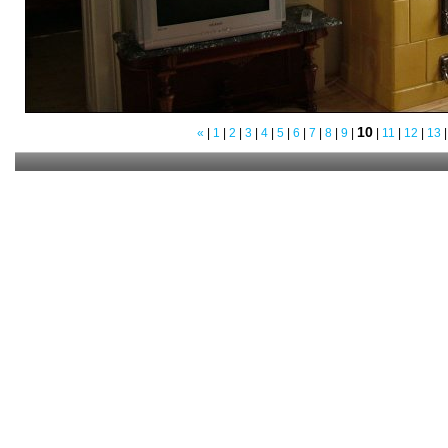
10
«
|
1
|
2
|
3
|
4
|
5
|
6
|
7
|
8
|
9
|
|
11
|
12
|
13