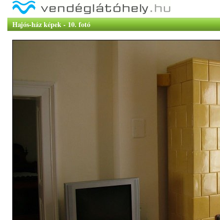
Hajós-ház képek - 10. fotó