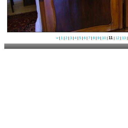
11
«
|
1
|
2
|
3
|
4
|
5
|
6
|
7
|
8
|
9
|
10
|
|
12
|
13