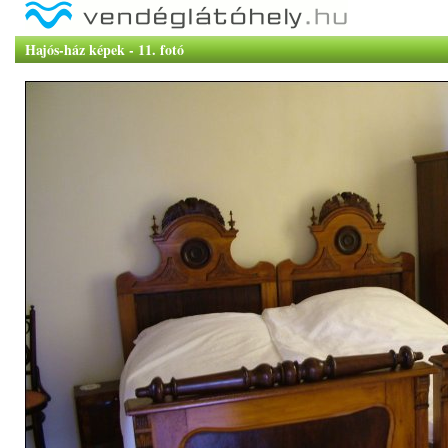
Hajós-ház képek - 11. fotó