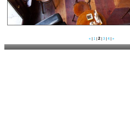
2
«
|
1
|
|
3
|
4
|
»