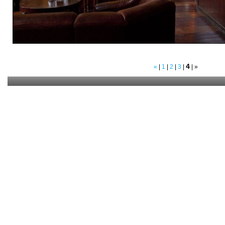
4
«
|
1
|
2
|
3
|
|
»