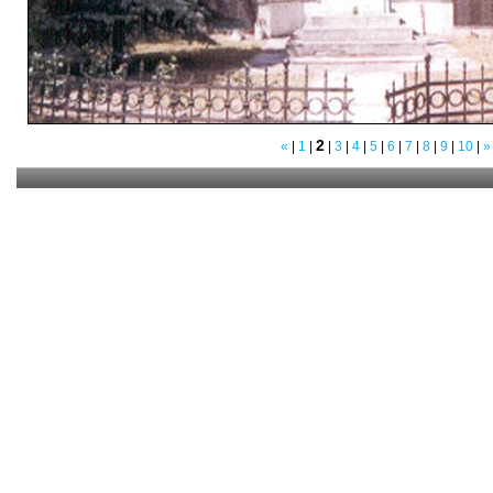
2
«
|
1
|
|
3
|
4
|
5
|
6
|
7
|
8
|
9
|
10
|
»