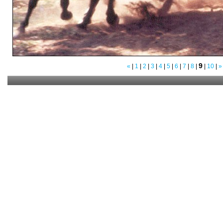
9
«
|
1
|
2
|
3
|
4
|
5
|
6
|
7
|
8
|
|
10
|
»