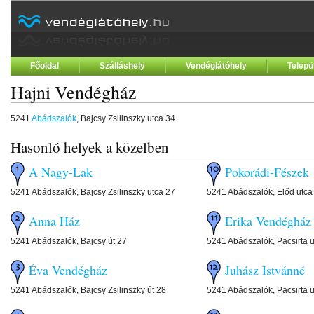
Főoldal
Szálláshely
Vendéglátóhely
Telepü
Hajni Vendégház
5241
Abádszalók
, Bajcsy Zsilinszky utca 34
Hasonló helyek a közelben
A Nagy-Lak
Pokorádi-Fészek
5241 Abádszalók, Bajcsy Zsilinszky utca 27
5241 Abádszalók, Előd utca
Anna Ház
Erika Vendégház
5241 Abádszalók, Bajcsy út 27
5241 Abádszalók, Pacsirta u
Éva Vendégház
Juhász Istvánné
5241 Abádszalók, Bajcsy Zsilinszky út 28
5241 Abádszalók, Pacsirta u