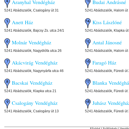
Aranyhal Vendégház
Budai Andrásné
5241 Abádszalók, Csalogány út 31
5241 Abádszalók, Halom út 
Anett Ház
Kiss Lászlóné
5241 Abádszalók, Bajcsy Zs. utca 24/1
5241 Abádszalók, Klapka út
Molnár Vendégház
Antal Jánosné
5241 Abádszalók, Nagydiófa utca 26
5241 Abádszalók, Halom út
Akácvirág Vendégház
Faragó Ház
5241 Abádszalók, Nagynyárfa utca 46
5241 Abádszalók, Füredi út
Bacskai Vendégház
Blanka Vendéghá
5241 Abádszalók, Klapka utca 21
5241 Abádszalók, Füredi út 
Csalogány Vendégház
Juhász Vendéghá
5241 Abádszalók, Csalogány út 13
5241 Abádszalók, Füredi út
Főoldal
|
Szálláshely
|
Vendég