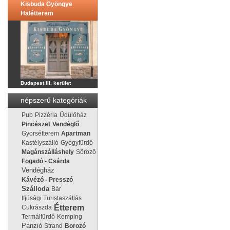
Kisbuda Gyöngye
Halétterem
Budapest III. kerület
népszerű kategóriák
Pub
Pizzéria
Üdülőház
Pincészet
Vendéglő
Gyorsétterem
Apartman
Kastélyszálló
Gyógyfürdő
Magánszálláshely
Söröző
Fogadó - Csárda
Vendégház
Kávézó - Presszó
Szálloda
Bár
Ifjúsági Turistaszállás
Étterem
Cukrászda
Termálfürdő
Kemping
Panzió
Strand
Borozó