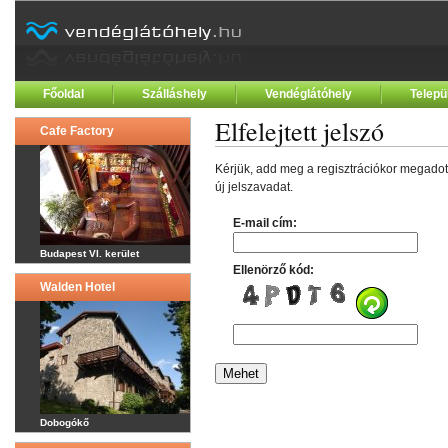
Főoldal
Szálláshely
Vendéglátóhely
Telepü
Elfelejtett jelszó
Cafe Factory
Kérjük, add meg a regisztrációkor megadot
új jelszavadat.
E-mail cím:
Budapest VI. kerület
Ellenörző kód:
Walden Hotel
Dobogókő