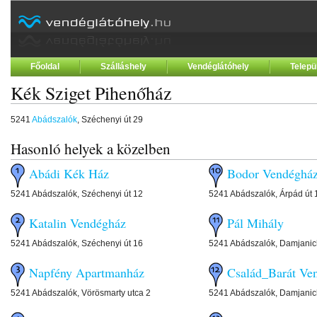
Főoldal
Szálláshely
Vendéglátóhely
Telepü
Kék Sziget Pihenőház
5241
Abádszalók
, Széchenyi út 29
Hasonló helyek a közelben
Abádi Kék Ház
Bodor Vendéghá
5241 Abádszalók, Széchenyi út 12
5241 Abádszalók, Árpád út 
Katalin Vendégház
Pál Mihály
5241 Abádszalók, Széchenyi út 16
5241 Abádszalók, Damjanich
Napfény Apartmanház
Család_Barát Ve
5241 Abádszalók, Vörösmarty utca 2
5241 Abádszalók, Damjanic