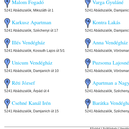
Malom Fogadó
Varga Gyuláné
5241 Abádszalók, Mikszáth út 1
5241 Abádszalók, Damjanic
Karkusz Apartman
Kontra Lakás
5241 Abádszalók, Széchenyi út 17
5241 Abádszalók, Damjanich
Illés Vendégház
Anna Vendégház
5241 Abádszalók, Kossuth Lajos út 5/1
5241 Abádszalók, Vörösmart
Unicum Vendégház
Puzsoma Lajosné
5241 Abádszalók, Damjanich út 10
5241 Abádszalók, Vörösmart
Réti József
Apartman a Nagy
5241 Abádszalók, Árpád út 4
5241 Abádszalók, Széchenyi
Csehné Kanál Irén
Barátka Vendégh
5241 Abádszalók, Damjanich út 15
5241 Abádszalók, Széchenyi
Főoldal
|
Szálláshely
|
Vendég