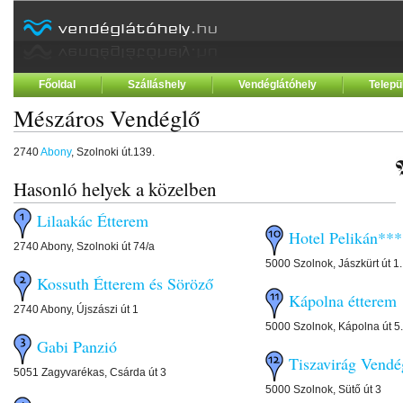
Főoldal
Szálláshely
Vendéglátóhely
Telepü
Mészáros Vendéglő
2740
Abony
, Szolnoki út.139.
Hasonló helyek a közelben
Lilaakác Étterem
Hotel Pelikán***
2740 Abony, Szolnoki út 74/a
5000 Szolnok, Jászkürt út 1.
Kossuth Étterem és Söröző
Kápolna étterem
2740 Abony, Újszászi út 1
5000 Szolnok, Kápolna út 5.
Gabi Panzió
Tiszavirág Vendé
5051 Zagyvarékas, Csárda út 3
5000 Szolnok, Sütő út 3