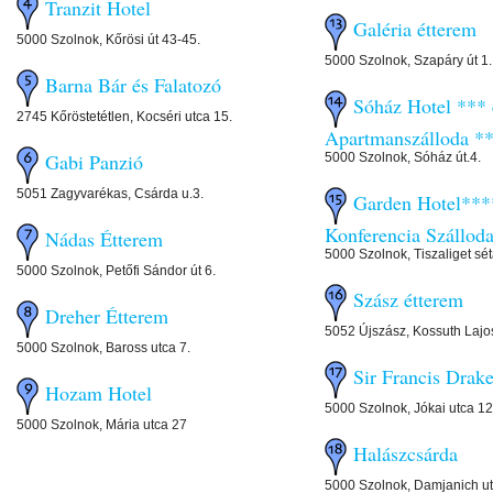
Tranzit Hotel
Galéria étterem
5000 Szolnok, Kőrösi út 43-45.
5000 Szolnok, Szapáry út 1.
Barna Bár és Falatozó
Sóház Hotel *** 
2745 Kőröstetétlen, Kocséri utca 15.
Apartmanszálloda *
Gabi Panzió
5000 Szolnok, Sóház út.4.
5051 Zagyvarékas, Csárda u.3.
Garden Hotel***
Konferencia Szállod
Nádas Étterem
5000 Szolnok, Tiszaliget sé
5000 Szolnok, Petőfi Sándor út 6.
Szász étterem
Dreher Étterem
5052 Újszász, Kossuth Lajos
5000 Szolnok, Baross utca 7.
Sir Francis Drak
Hozam Hotel
5000 Szolnok, Jókai utca 12
5000 Szolnok, Mária utca 27
Halászcsárda
5000 Szolnok, Damjanich ut