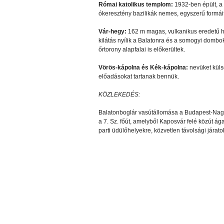
Római katolikus templom:
1932-ben épült, a 
ókeresztény bazilikák nemes, egyszerű formáit
Vár-hegy:
162 m magas, vulkanikus eredetű he
kilátás nyílik a Balatonra és a somogyi dombok
őrtorony alapfalai is előkerültek.
Vörös-kápolna és Kék-kápolna:
nevüket külső
előadásokat tartanak bennük.
KÖZLEKEDÉS:
Balatonboglár vasútállomása a Budapest-Nagy
a 7. Sz. főút, amelyből Kaposvár felé közút á
parti üdülőhelyekre, közvetlen távolsági járat