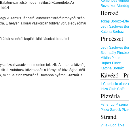
Kemencés Vend
Balaton-part első modern stílusú középülete. Az
Rózsakert Vend
 idézi.
Borozó
gy. A Xantus Jánosról elnevezett kilátótoronyból szép
Tokaji Borozó-Ét
ra. E helyen a korai vaskorban földvár volt, s egy római
Légli Szőlő-és B
Katona Borház
Pincészet
 faluk színéről kapták, kiállításokat, irodalmi
Légli Szőlő-és B
Szentpály Pincé
Miklós Pince
Hujber Pince
kanizsai vasútvonal mentén fekszik. Áthalad a község
Katona Borház
gazik ki. Autóbusz közlekedés a környező községbe, déli
Kávézó - Pr
ok, mint Balatonszárszónál, továbbá nyáron Grazból is.
Il Capriccio olas
Ibiza Club Café
Pizzéria
Fehér Ló Pizzéri
Pizza Sarock Piz
Strand
Villa - Boglárka