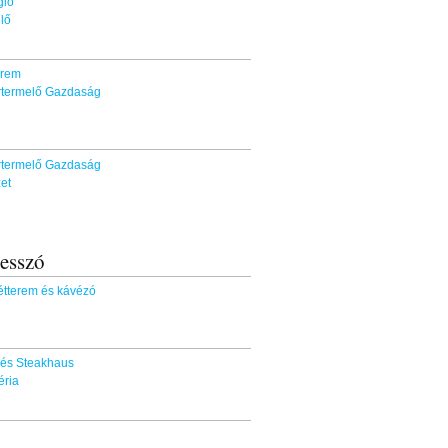
églő
églő
terem
ortermelő Gazdaság
ortermelő Gazdaság
szet
esszó
z étterem és kávézó
a és Steakhaus
zéria