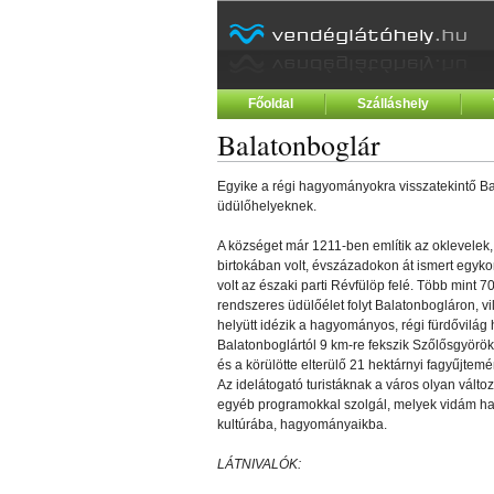
Főoldal
Szálláshely
Balatonboglár
Egyike a régi hagyományokra visszatekintő Ba
üdülőhelyeknek.
A községet már 1211-ben említik az oklevelek,
birtokában volt, évszázadokon át ismert egyko
volt az északi parti Révfülöp felé. Több mint 7
rendszeres üdülőélet folyt Balatonbogláron, vi
helyütt idézik a hagyományos, régi fürdővilág 
Balatonboglártól 9 km-re fekszik Szőlősgyörök,
és a körülötte elterülő 21 hektárnyi fagyűjtemé
Az idelátogató turistáknak a város olyan válto
egyéb programokkal szolgál, melyek vidám han
kultúrába, hagyományaikba.
LÁTNIVALÓK: