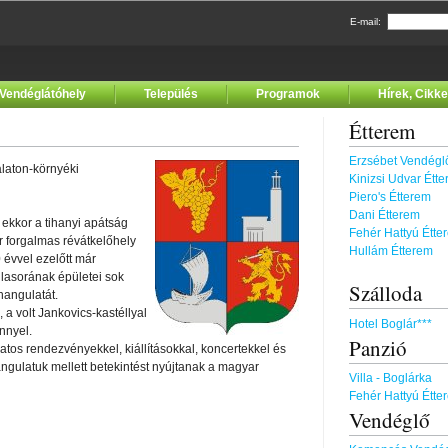
E-mail:
Vendéglátóhely
Település
Programok
Hírek, Cikk
Étterem
Erzsébet Vendégl
laton-környéki
Kinizsi Udvar Ét
Piero's Étterem
Dani Étterem
 ekkor a tihanyi apátság
Fehér Hattyú Étt
r forgalmas révátkelőhely
Hullám Étterem
0 évvel ezelőtt már
llasorának épületei sok
Szálloda
hangulatát.
 a volt Jankovics-kastéllyal
Hotel Boglár***
nnyel.
Panzió
zatos rendezvényekkel, kiállításokkal, koncertekkel és
gulatuk mellett betekintést nyújtanak a magyar
Villa - Boglárka
Fehér Hattyú Étt
Vendéglő