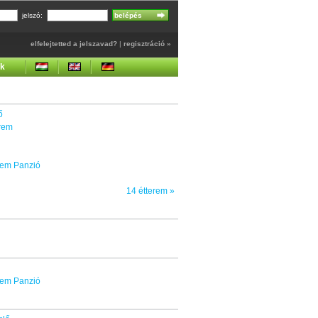
jelszó:
elfelejtetted a jelszavad?
|
regisztráció »
ek
ő
terem
erem Panzió
14 étterem »
erem Panzió