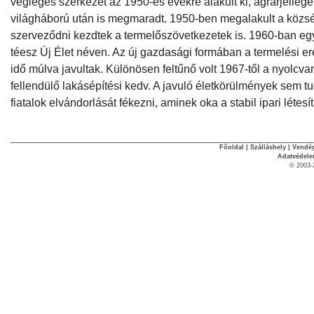
végleges szerkezet az 1950-es évekre alakult ki, agrárjelleg
világháború után is megmaradt. 1950-ben megalakult a közsé
szerveződni kezdtek a termelőszövetkezetek is. 1960-ban egy
téesz Új Élet néven. Az új gazdasági formában a termelési 
idő múlva javultak. Különösen feltűnő volt 1967-től a nyolcv
fellendülő lakásépítési kedv. A javuló életkörülmények sem t
fiatalok elvándorlását fékezni, aminek oka a stabil ipari léte
Főoldal
|
Szálláshely
|
Vendég
Adatvédel
© 2003-