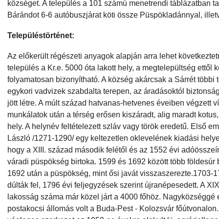
községet. A település a 101 számú menetrendi táblázatban ta
Bárándot 6-6 autóbuszjárat köti össze Püspökladánnyal, illet
Településtörténet:
Az előkerült régészeti anyagok alapján arra lehet következtet
település a Kr.e. 5000 óta lakott hely, a megtelepültség ettől 
folyamatosan bizonyítható. A község akárcsak a Sárrét többi 
egykori vadvizek szabdalta terepen, az áradásoktól biztons
jött létre. A múlt század hatvanas-hetvenes éveiben végzett 
munkálatok után a térség erősen kiszáradt, alig maradt kotu
hely. A helynév feltételezett szláv vagy török eredetű. Első em
László /1271-1290/ egy keltezetlen oklevelének kiadási helye
hogy a XIII. század második felétől és az 1552 évi adóösszeír
váradi püspökség birtoka. 1599 és 1692 között több földesúr b
1692 után a püspökség, mint ősi javát visszaszerezte.1703-1
dúlták fel, 1796 évi feljegyzések szerint újranépesedett. A X
lakosság száma már közel járt a 4000 főhöz. Nagyközséggé 
postakocsi állomás volt a Buda-Pest - Kolozsvár főútvonalon.