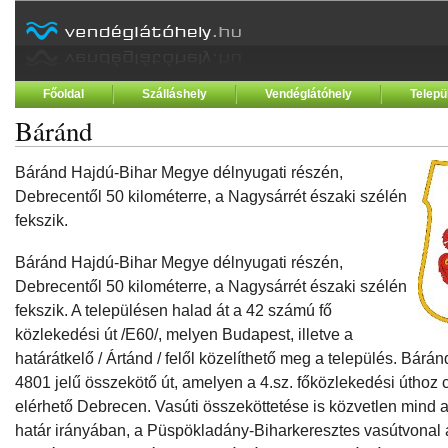
Főoldal
Szálláshely
Vendéglátóhely
Telepü
Báránd
Báránd Hajdú-Bihar Megye délnyugati részén,
Debrecentől 50 kilométerre, a Nagysárrét északi szélén
fekszik.
Báránd Hajdú-Bihar Megye délnyugati részén,
Debrecentől 50 kilométerre, a Nagysárrét északi szélén
fekszik. A településen halad át a 42 számú fő
közlekedési út /E60/, melyen Budapest, illetve a
határátkelő / Ártánd / felől közelíthető meg a település. Bárá
4801 jelű összekötő út, amelyen a 4.sz. főközlekedési úthoz 
elérhető Debrecen. Vasúti összeköttetése is közvetlen mind 
határ irányában, a Püspökladány-Biharkeresztes vasútvonal á