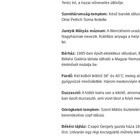
Teréz író, a hazai nőnevelés úttörője.
Szentháromság-templom:
Késő barokk stílus
Orlai Petrich Soma festette.
Jantyik Mátyás múzeum:
A Wenckheim-uradalo
Nagyháznak nevezik. Kiállítási anyaga a helyi
fel.
Bérház:
1885-ben épült eklektikus stílusban, 
Békési Galéria tárlata látható a Magyar Nemz
életművét mutatja be.
Fürdő:
Két kútból feltörő 38° és 40°C meleg a
gyógyvízzé minősítették. Három medencéjén kí
Duzzasztó:
A hídtól balra van a kikötő, ahonn
ban épült duzzasztó, ami vizet tárol a folyó m
Görögkeleti templom:
Szent Miklós tiszteleté
berendezése copf stílusú.
Békési tájház:
Csapó Gergely gazda háza 1866-
őrzi. Udvarán egy régi kocsigyártó műhely tek