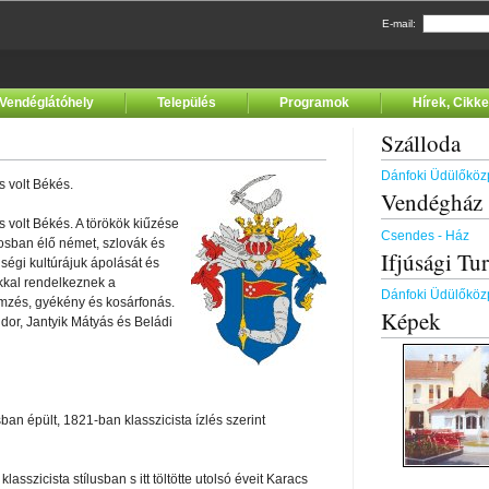
E-mail:
Vendéglátóhely
Település
Programok
Hírek, Cikk
Szálloda
Dánfoki Üdülőköz
 volt Békés.
Vendégház
 volt Békés. A törökök kiűzése
Csendes - Ház
rosban élő német, szlovák és
Ifjúsági Tur
ségi kultúrájuk ápolását és
kal rendelkeznek a
Dánfoki Üdülőköz
mzés, gyékény és kosárfonás.
Képek
dor, Jantyik Mátyás és Beládi
an épült, 1821-ban klasszicista ízlés szerint
lasszicista stílusban s itt töltötte utolsó éveit Karacs