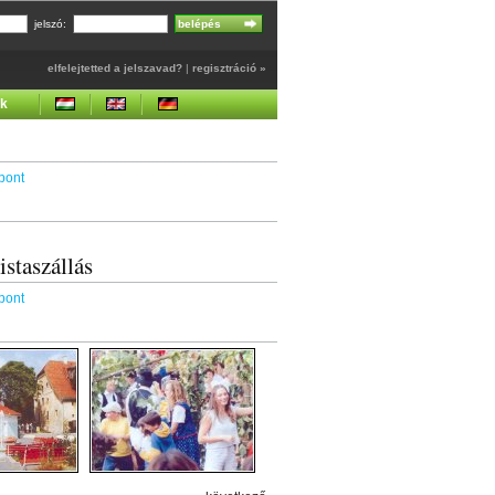
jelszó:
elfelejtetted a jelszavad?
|
regisztráció »
ek
pont
istaszállás
pont