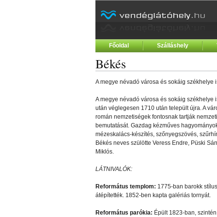
Főoldal
Szálláshely
Békés
A megye névadó városa és sokáig székhelye is
A megye névadó városa és sokáig székhelye is
után véglegesen 1710 után települt újra. A vá
román nemzetiségek fontosnak tartják nemzeti
bemutatását. Gazdag kézműves hagyományok
mézeskalács-készítés, szőnyegszövés, szűrhí
Békés neves szülötte Veress Endre, Püski Sán
Miklós.
LÁTNIVALÓK:
Református templom:
1775-ban barokk stílusb
átépítették. 1852-ben kapta galériás tornyát.
Református parókia:
Épült 1823-ban, szintén k