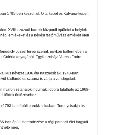
ban 1795-ben készült el. Oltárképét és Kálvária-képeit
m XVIII. századi barokk központi épületét a helyiek
 népi emlékeket és a békési festőművész emlékeit öleli
Benedicty József tervei szerint. Egykori báltermében a
eti Galéria anyagából. Egyik szobája Veress Endre
lkalikus hévizét 1936 óta hasznosítják. 1943-ban
vül kádfürdő és szauna is várja a vendégeket.
an nyáron sétahajók indulnak, jobbra található az 1968-
enti földek öntözéséhez.
re 1793-ban épült barokk stílusban. Toronysisakja és
ban épült, berendezése a régi paraszti élet tárgyait
inthető meg.