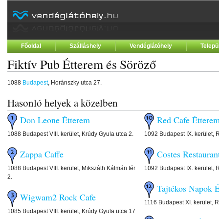
Főoldal
Szálláshely
Vendéglátóhely
Telepü
Fiktív Pub Étterem és Söröző
1088
Budapest
, Horánszky utca 27.
Hasonló helyek a közelben
Don Leone Étterem
Red Cafe Éttere
1088 Budapest VIII. kerület, Krúdy Gyula utca 2.
1092 Budapest IX. kerület, 
Zappa Caffe
Costes Restauran
1088 Budapest VIII. kerület, Mikszáth Kálmán tér
1092 Budapest IX. kerület, 
2.
Tajtékos Napok 
Wigwam2 Rock Cafe
1116 Budapest XI. kerület, 
1085 Budapest VIII. kerület, Krúdy Gyula utca 17