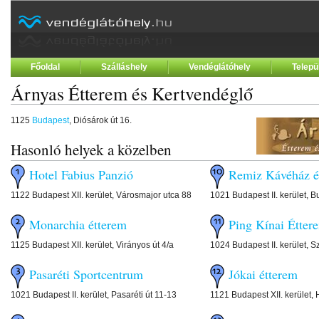
Főoldal
Szálláshely
Vendéglátóhely
Telepü
Árnyas Étterem és Kertvendéglő
1125
Budapest
, Diósárok út 16.
Hasonló helyek a közelben
Hotel Fabius Panzió
Remiz Kávéház é
1122 Budapest XII. kerület, Városmajor utca 88
1021 Budapest II. kerület, B
Monarchia étterem
Ping Kínai Étter
1125 Budapest XII. kerület, Virányos út 4/a
1024 Budapest II. kerület, S
Pasaréti Sportcentrum
Jókai étterem
1021 Budapest II. kerület, Pasaréti út 11-13
1121 Budapest XII. kerület, 