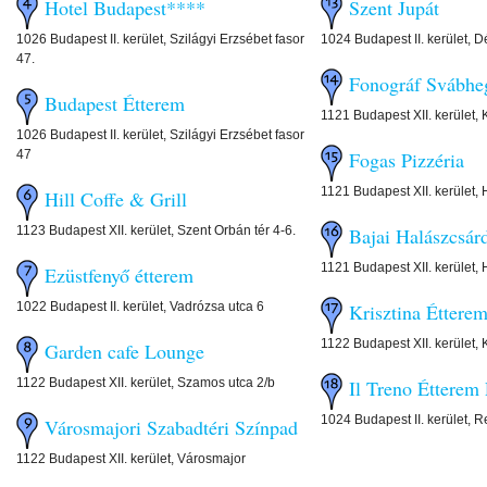
Hotel Budapest****
Szent Jupát
1026 Budapest II. kerület, Szilágyi Erzsébet fasor
1024 Budapest II. kerület, D
47.
Fonográf Svábhe
Budapest Étterem
1121 Budapest XII. kerület, 
1026 Budapest II. kerület, Szilágyi Erzsébet fasor
47
Fogas Pizzéria
1121 Budapest XII. kerület, H
Hill Coffe & Grill
1123 Budapest XII. kerület, Szent Orbán tér 4-6.
Bajai Halászcsár
1121 Budapest XII. kerület, 
Ezüstfenyő étterem
1022 Budapest II. kerület, Vadrózsa utca 6
Krisztina Éttere
1122 Budapest XII. kerület, K
Garden cafe Lounge
1122 Budapest XII. kerület, Szamos utca 2/b
Il Treno Étterem 
1024 Budapest II. kerület, R
Városmajori Szabadtéri Színpad
1122 Budapest XII. kerület, Városmajor