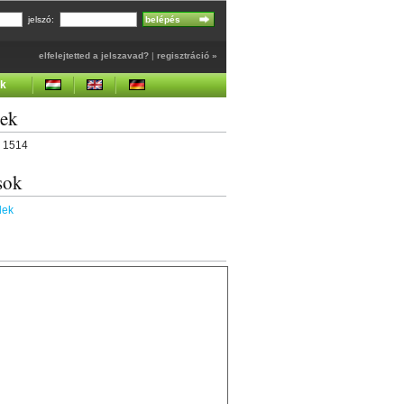
jelszó:
elfelejtetted a jelszavad?
|
regisztráció »
ek
gek
6 1514
sok
lek