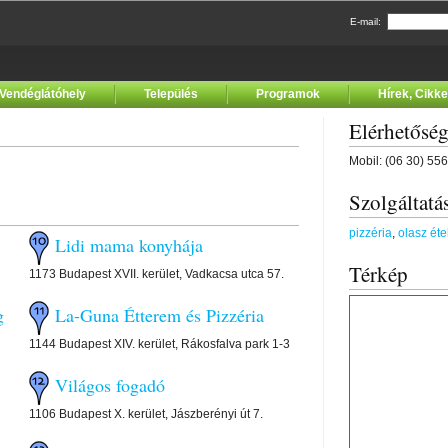
E-mail:
Vendéglátóhely
Település
Programok
Hírek, Cikk
Elérhetősé
Mobil: (06 30) 55
Szolgáltatá
pizzéria
,
olasz éte
Lidi mama konyhája
Térkép
1173 Budapest XVII. kerület, Vadkacsa utca 57.
g
La-Guna Étterem és Pizzéria
1144 Budapest XIV. kerület, Rákosfalva park 1-3
Világos fogadó
1106 Budapest X. kerület, Jászberényi út 7.