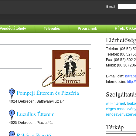
E-mail:
Vendéglátóhely
Település
Programok
Hírek, Cikk
Elérhetősé
Telefon: (06 52) 
Telefon: (06 52) 
Fax: (06 52) 502 
Mobil: (06 30) 20
E-mail cím:
barab
Internet cím:
http:
Pompeji Étterem és Pizzéria
Szolgáltatá
4024 Debrecen, Batthyányi utca 4
wifi-internet
,
légko
céges rendezvény
Lucullus Étterem
rendezvényszerv
4025 Debrecen, Piac u.41.
Térkép
Rákóczi Panzió