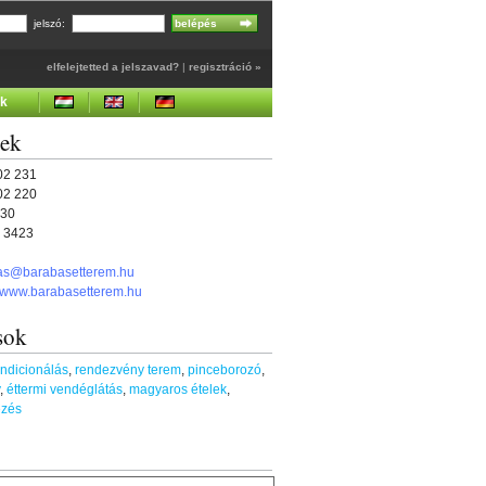
jelszó:
elfelejtetted a jelszavad?
|
regisztráció »
ek
gek
502 231
502 220
230
6 3423
as@barabasetterem.hu
//www.barabasetterem.hu
sok
ndicionálás
,
rendezvény terem
,
pinceborozó
,
,
éttermi vendéglátás
,
magyaros ételek
,
ezés