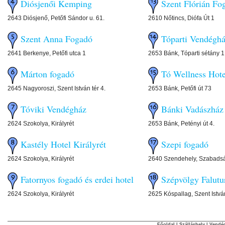
Diósjenői Kemping
Szent Flórián Fo
2643 Diósjenő, Petőfi Sándor u. 61.
2610 Nőtincs, Diófa Út 1
Szent Anna Fogadó
Tóparti Vendégh
2641 Berkenye, Petőfi utca 1
2653 Bánk, Tóparti sétány 1
Márton fogadó
Tó Wellness Hote
2645 Nagyoroszi, Szent István tér 4.
2653 Bánk, Petőfi út 73
Tóviki Vendégház
Bánki Vadászház
2624 Szokolya, Királyrét
2653 Bánk, Petényi út 4.
Kastély Hotel Királyrét
Szepi fogadó
2624 Szokolya, Királyrét
2640 Szendehely, Szabadsá
Fatornyos fogadó és erdei hotel
Szépvölgy Falutu
2624 Szokolya, Királyrét
2625 Kóspallag, Szent Istvá
Főoldal
|
Szálláshely
|
Vendég