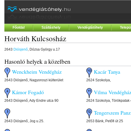
Főoldal
Szálláshely
Vendéglátóhely
Telepü
Horváth Kulcsosház
2643
Diósjenő
, Dózsa György u.17
Hasonló helyek a közelben
Wenckheim Vendégház
Kacár Tanya
2643 Diósjenő, Nagyoroszi külterület
2624 Szokolya,
Kámor Fogadó
Vilma Vendéghá
2643 Diósjenő, Ady Endre utca 90
2624 Szokolya, Törökpatak
Tengerszem Panz
2643 Diósjenő, Jog u.25.
2653 Bánk, Petőfi út 25