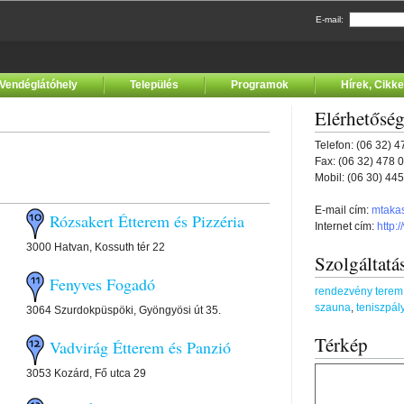
E-mail:
Vendéglátóhely
Település
Programok
Hírek, Cikk
Elérhetősé
Telefon: (06 32) 
Fax: (06 32) 478 
Mobil: (06 30) 44
E-mail cím:
mtaka
Rózsakert Étterem és Pizzéria
Internet cím:
http:
3000 Hatvan, Kossuth tér 22
Szolgáltatá
Fenyves Fogadó
rendezvény terem
szauna
,
teniszpál
3064 Szurdokpüspöki, Gyöngyösi út 35.
Térkép
Vadvirág Étterem és Panzió
3053 Kozárd, Fő utca 29