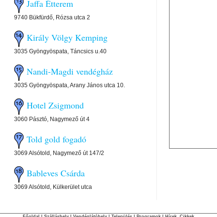
Jaffa Étterem
9740 Bükfürdő, Rózsa utca 2
Király Völgy Kemping
3035 Gyöngyöspata, Táncsics u.40
Nandi-Magdi vendégház
3035 Gyöngyöspata, Arany János utca 10.
Hotel Zsigmond
3060 Pásztó, Nagymező út 4
Told gold fogadó
3069 Alsótold, Nagymező út 147/2
Bableves Csárda
3069 Alsótold, Külkerület utca
Főoldal
|
Szálláshely
|
Vendéglátóhely
|
Település
|
Programok
|
Hírek, Cikkek