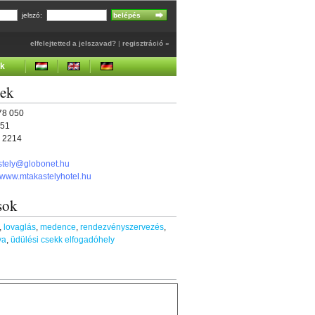
jelszó:
elfelejtetted a jelszavad?
|
regisztráció »
ek
gek
478 050
051
5 2214
stely@globonet.hu
//www.mtakastelyhotel.hu
sok
,
lovaglás
,
medence
,
rendezvényszervezés
,
ya
,
üdülési csekk elfogadóhely