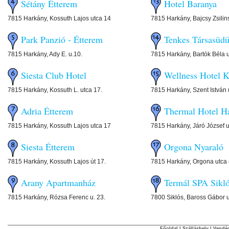
Sétány Étterem
Hotel Baranya
7815 Harkány, Kossuth Lajos utca 14
7815 Harkány, Bajcsy Zsilin
Park Panzió - Étterem
Tenkes Társasüdü
7815 Harkány, Ady E. u.10.
7815 Harkány, Bartók Béla u
Siesta Club Hotel
Wellness Hotel 
7815 Harkány, Kossuth L. utca 17.
7815 Harkány, Szent István 
Adria Étterem
Thermal Hotel H
7815 Harkány, Kossuth Lajos utca 17
7815 Harkány, Járó József u
Siesta Étterem
Orgona Nyaraló
7815 Harkány, Kossuth Lajos út 17.
7815 Harkány, Orgona utca
Arany Apartmanház
Termál SPA Sikl
7815 Harkány, Rózsa Ferenc u. 23.
7800 Siklós, Baross Gábor u
Főoldal
|
Szálláshely
|
Vendég