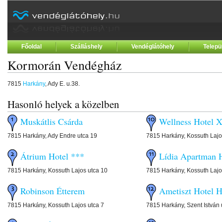
Főoldal
Szálláshely
Vendéglátóhely
Telepü
Kormorán Vendégház
7815
Harkány
, Ady E. u.38.
Hasonló helyek a közelben
Muskátlis Csárda
Wellness Hotel X
7815 Harkány, Ady Endre utca 19
7815 Harkány, Kossuth Lajo
Átrium Hotel ***
Lídia Apartman H
7815 Harkány, Kossuth Lajos utca 10
7815 Harkány, Kossuth Lajo
Robinson Étterem
Ametiszt Hotel 
7815 Harkány, Kossuth Lajos utca 7
7815 Harkány, Szent István 