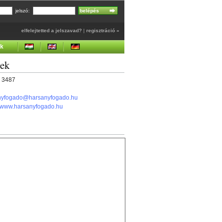
jelszó:
elfelejtetted a jelszavad?
|
regisztráció »
ek
gek
5 3487
nyfogado@harsanyfogado.hu
//www.harsanyfogado.hu