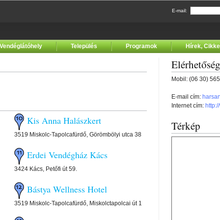
E-mail:
Vendéglátóhely
Település
Programok
Hírek, Cikk
Elérhetősé
Mobil: (06 30) 56
E-mail cím:
harsa
Internet cím:
http:
Kis Anna Halászkert
Térkép
3519 Miskolc-Tapolcafürdő, Görömbölyi utca 38
Erdei Vendégház Kács
3424 Kács, Petőfi út 59.
Bástya Wellness Hotel
3519 Miskolc-Tapolcafürdő, Miskolctapolcai út 1