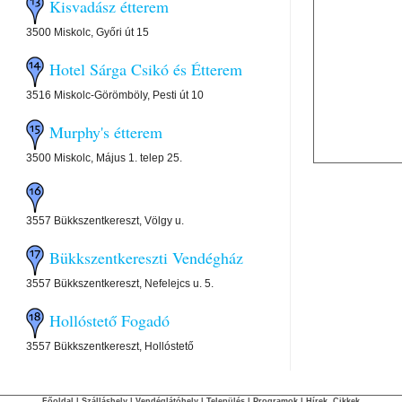
Kisvadász étterem
3500 Miskolc, Győri út 15
Hotel Sárga Csikó és Étterem
3516 Miskolc-Görömböly, Pesti út 10
Murphy's étterem
3500 Miskolc, Május 1. telep 25.
3557 Bükkszentkereszt, Völgy u.
Bükkszentkereszti Vendégház
3557 Bükkszentkereszt, Nefelejcs u. 5.
Hollóstető Fogadó
3557 Bükkszentkereszt, Hollóstető
Főoldal
|
Szálláshely
|
Vendéglátóhely
|
Település
|
Programok
|
Hírek, Cikkek