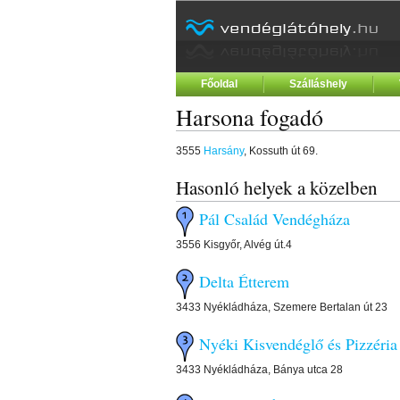
Főoldal
Szálláshely
Harsona fogadó
3555
Harsány
, Kossuth út 69.
Hasonló helyek a közelben
Pál Család Vendégháza
3556 Kisgyőr, Alvég út.4
Delta Étterem
3433 Nyékládháza, Szemere Bertalan út 23
Nyéki Kisvendéglő és Pizzéria
3433 Nyékládháza, Bánya utca 28