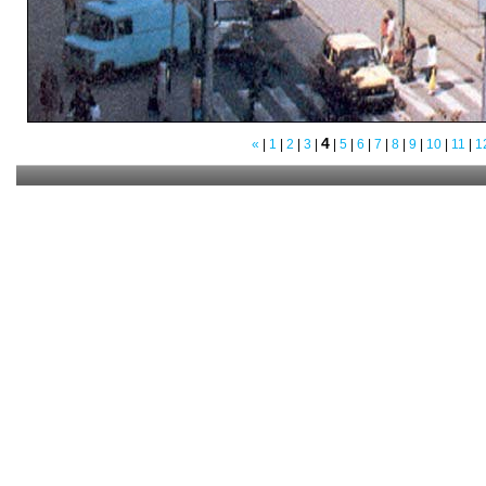
4
«
|
1
|
2
|
3
|
|
5
|
6
|
7
|
8
|
9
|
10
|
11
|
1