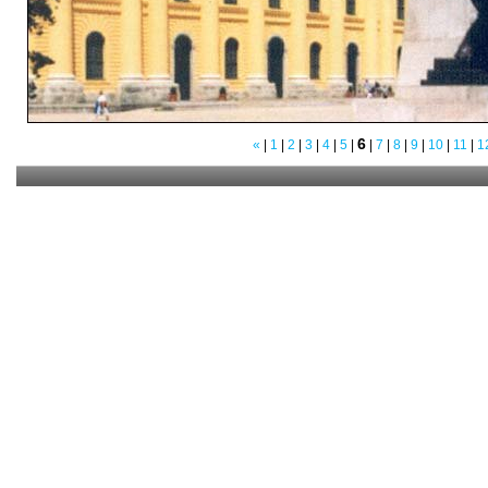
6
«
|
1
|
2
|
3
|
4
|
5
|
|
7
|
8
|
9
|
10
|
11
|
1