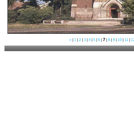
7
«
|
1
|
2
|
3
|
4
|
5
|
6
|
|
8
|
9
|
10
|
11
|
1