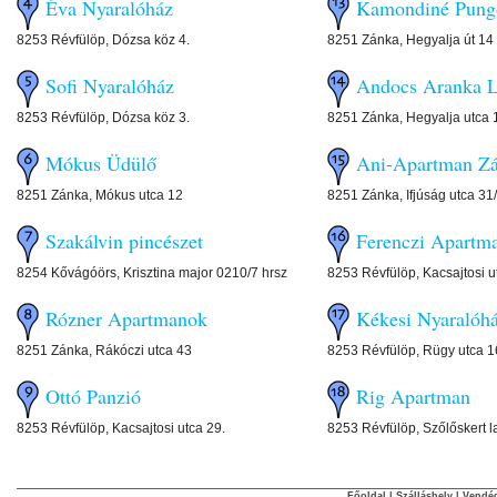
Éva Nyaralóház
Kamondiné Pung
8253 Révfülöp, Dózsa köz 4.
8251 Zánka, Hegyalja út 14
Sofi Nyaralóház
Andocs Aranka L
8253 Révfülöp, Dózsa köz 3.
8251 Zánka, Hegyalja utca 
Mókus Üdülő
Ani-Apartman Z
8251 Zánka, Mókus utca 12
8251 Zánka, Ifjúság utca 31
Szakálvin pincészet
Ferenczi Apartm
8254 Kővágóörs, Krisztina major 0210/7 hrsz
8253 Révfülöp, Kacsajtosi u
Rózner Apartmanok
Kékesi Nyaralóh
8251 Zánka, Rákóczi utca 43
8253 Révfülöp, Rügy utca 1
Ottó Panzió
Rig Apartman
8253 Révfülöp, Kacsajtosi utca 29.
8253 Révfülöp, Szőlőskert l
Főoldal
|
Szálláshely
|
Vendég