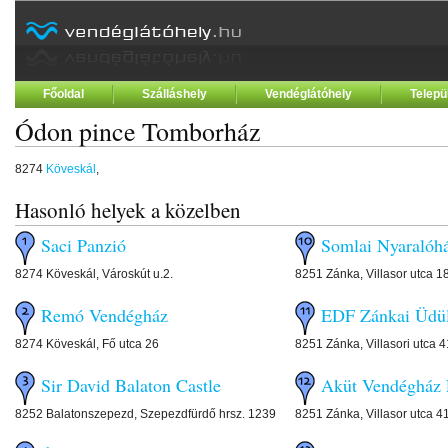
Főoldal
Szálláshely
Vendéglátóhely
Telepü
Ódon pince Tomborház
8274
Köveskál
,
Hasonló helyek a közelben
Saci Panzió
Somlai Nyaralóh
8274 Köveskál, Városkút u.2.
8251 Zánka, Villasor utca 1
Remó Vendégház
EDF Zánkai Üdü
8274 Köveskál, Fő utca 26
8251 Zánka, Villasori utca 4
Sir David Balaton Castle
Aküt Vendégház 
8252 Balatonszepezd, Szepezdfürdő hrsz. 1239
8251 Zánka, Villasor utca 4