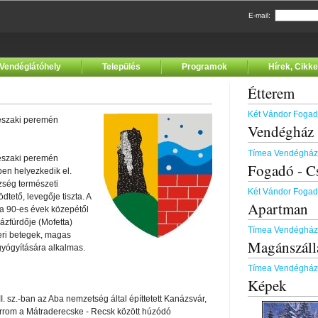
E-mail:
Vendéglátóhely
Település
Programok
Hírek, Cikk
Étterem
Két Vándor Foga
 északi peremén
Vendégház
Tímea Vendégház
 északi peremén
Fogadó - C
en helyezkedik el.
zség természeti
Két Vándor Foga
ető, levegője tiszta. A
Apartman
 a 90-es évek közepétől
zfürdője (Mofetta)
Tímea Vendégház
zeri betegek, magas
Magánszáll
yógyítására alkalmas.
Tímea Vendégház
Képek
I. sz.-ban az Aba nemzetség által építtetett Kanázsvár,
várrom a Mátraderecske - Recsk között húzódó