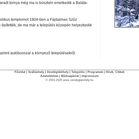
aradt tornya még ma is büszkén emelkedik a Baláta-
tolikus templomot 1804-ben a Fájdalmas Szűz
ére építették, de ma már a település közepén helyezkedik
alamint autóbusszal a környező településekről.
Főoldal
|
Szálláshely
|
Vendéglátóhely
|
Település
|
Programok
|
Hírek, Cikkek
Adatvédelem
|
Médiaajánlat
|
Impresszum
© 2003-2026 www.vendeglatohely.hu