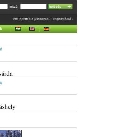
jelszó:
elfelejtetted a jelszavad?
|
regisztráció »
ek
dó
sárda
dó
áshely