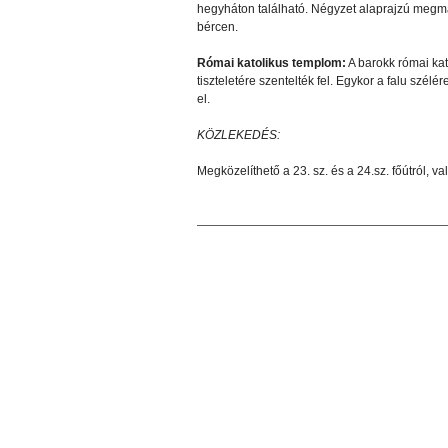
hegyháton található. Négyzet alaprajzú megm
bércen.
Római katolikus templom:
A barokk római ka
tiszteletére szentelték fel. Egykor a falu szél
el.
KÖZLEKEDÉS:
Megközelíthető a 23. sz. és a 24.sz. főútról, v