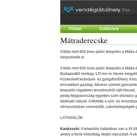
Főoldal
Szálláshely
Mátraderecske
A több mint 600 éves palóc település a Mátra
helyezkedik el.
A több mint 600 éves palóc település a Mátra
Budapesttől mintegy 120 km-re Heves megyéb
Közkedvelt kiránduló- és gyógyfürdőhely. A kö
kincsekben gazdag, fekvése szemet gyönyörködt
település régebben termálvizéről vált híressé,
pedig Magyarország egyetlen szén-dioxidos gá
található nálunk. A Mofetta a szív- és érrends
vérnyomásban szenvedők, cukorbetegségek g
LÁTNIVALÓK:
Kanázsvár:
A település határában van a XI-XII
amely a török hódoltság idején elpusztult. A 