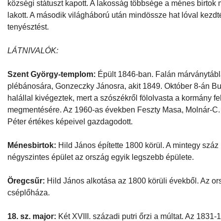
községi státuszt kapott. A lakosság többsége a ménes birtok 
lakott. A második világháború után mindössze hat lóval kezdt
tenyésztést.
LÁTNIVALÓK:
Szent György-templom:
Épült 1846-ban. Falán márványtábl
plébánosára, Gonzeczky Jánosra, akit 1849. Október 8-án Bud
halállal kivégeztek, mert a szószékről fölolvasta a kormány f
megmentésére. Az 1960-as években Feszty Masa, Molnár-C.
Péter értékes képeivel gazdagodott.
Ménesbirtok:
Hild János építette 1800 körül. A mintegy száz
négyszintes épület az ország egyik legszebb épülete.
Öregcsűr:
Hild János alkotása az 1800 körüli évekből. Az o
cséplőháza.
18. sz. major:
Két XVIII. századi putri őrzi a múltat. Az 1831-