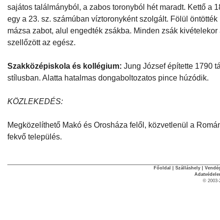
sajátos találmányból, a zabos toronyból hét maradt. Kettő a 1
egy a 23. sz. számúban víztoronyként szolgált. Fölül öntötték
mázsa zabot, alul engedték zsákba. Minden zsák kivételekor 
szellőzött az egész.
Szakközépiskola és kollégium:
Jung József építette 1790 tá
stílusban. Alatta hatalmas dongaboltozatos pince húzódik.
KÖZLEKEDÉS:
Megközelíthető Makó és Orosháza felől, közvetlenül a Román 
fekvő település.
Főoldal
|
Szálláshely
|
Vendég
Adatvédel
© 2003-