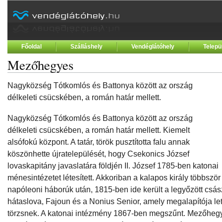
Főoldal
Szálláshely
Vendéglátóhely
Telepü
Mezőhegyes
Nagyközség Tótkomlós és Battonya között az ország
délkeleti csücskében, a román határ mellett.
Nagyközség Tótkomlós és Battonya között az ország
délkeleti csücskében, a román határ mellett. Kiemelt
alsófokú központ. A tatár, török pusztította falu annak
köszönhette újratelepülését, hogy Csekonics József
lovaskapitány javaslatára földjén II. József 1785-ben katonai
ménesintézetet létesített. Akkoriban a kalapos király többször 
napóleoni háborúk után, 1815-ben ide került a legyőzött csá
hátaslova, Fajoun és a Nonius Senior, amely megalapítója let
törzsnek. A katonai intézmény 1867-ben megszűnt. Mezőhe