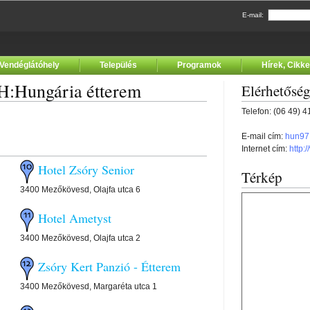
E-mail:
Vendéglátóhely
Település
Programok
Hírek, Cikk
TH:Hungária étterem
Elérhetősé
Telefon: (06 49) 
E-mail cím:
hun97
Internet cím:
http:
Hotel Zsóry Senior
Térkép
3400 Mezőkövesd, Olajfa utca 6
Hotel Ametyst
3400 Mezőkövesd, Olajfa utca 2
Zsóry Kert Panzió - Étterem
3400 Mezőkövesd, Margaréta utca 1