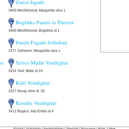
Gazsó fogadó
3400 Mezőkövesd, Margaréta utca 1.
Boglárka Panzió és Étterem
3400 Mezőkövesd, Boglárka út 1
Famili Fogadó Szihalom
3377 Szihalom, Margaréta utca 1.
em
Szíves-Madár Vendégház
3416 Tard, Béke út 24.
Kaló Vendégház
3327 Novaj, Imre út. 30.
Kristály Vendégház
3412 Bogács, Ady Endre út 4.
Főoldal
|
Szálláshely
|
Vendéglátóhely
|
Település
|
Programok
|
Hírek, Cikkek