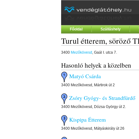
Főoldal
Szálláshely
Turul étterem, söröző 
3400
Mezőkövesd
, Gaál I. utca 7.
Hasonló helyek a közelben
Matyó Csárda
3400 Mezőkövesd, Mártirok út 2
Zsóry Gyógy- és Strandfürdő
3400 Mezőkövesd, Dózsa György út 2.
Kispipa Étterem
3400 Mezőkövesd, Mátyáskirály út 26