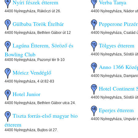
Nyíri fészek étterem
Verba Tanya
4400 Nyíregyháza, Rákóczi út 26.
4400 Nyíregyháza, Nádor ut
Gülbaba Török Ételbár
Pepperone Pizzér
4400 Nyíregyháza, Bethlen Gábor út 12
4400 Nyíregyháza, Család ú
Lagúna Étterem, Söröző és
Tölgyes étterem
Bowling Club
4400 Nyíregyháza, Sóstói út
4400 Nyíregyháza, Pazonyi tér 9-10
Anno 1366 Közép
Móricz Vendéglő
4400 Nyíregyháza, Damjani
4400 Nyíregyháza, 4 út 82-83
Hotel Continent 
Hotel Junior
4400 Nyíregyháza, Sóstói út
4400 Nyíregyháza, Bethlen Gábor utca 24.
Eperjes étterem
Tiszta forrás-első magyar bio
4400 Nyíregyháza, Ungvár s
étterem
4400 Nyíregyháza, Bujtos út 27.