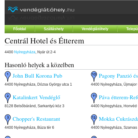
Főoldal
Szálláshely
Vendéglátóhely
Telepü
Centrál Hotel és Étterem
4400
Nyíregyháza
, Nyár út 2-4
Hasonló helyek a közelben
John Bull Korona Pub
Pagony Panzió és
4400 Nyíregyháza, Dózsa György utca 1
4400 Nyíregyháza, Újmajor 
Katalinkert Vendéglő
Páva étterem-Ref
8128 Belsőbáránd, Sarkantyú köz 3
4400 Nyíregyháza, Honvéd ú
Chopper's Restaurant
Mokka Cukrászda
4400 Nyíregyháza, Búza tér 6
4400 Nyíregyháza, Szarvas 