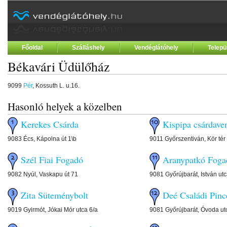
Főoldal
Szálláshely
Vendéglátóhely
Telepü
Békavári Üdülőház
9099
Pér
, Kossuth L. u.16.
Hasonló helyek a közelben
Kerekes Csárda
Kispipa csárdave
9083 Écs, Kápolna út 1\b
9011 Győrszentiván, Kör tér
Szél Fiai Fogadó
Aranypatkó Foga
9082 Nyúl, Vaskapu út 71
9081 Győrújbarát, István utc
Zita Süteménybolt
Deé Családi Pinc
9019 Gyirmót, Jókai Mór utca 6/a
9081 Győrújbarát, Óvoda ut