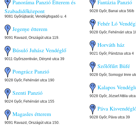
Panoráma Panzió Étterem és
Fantázia Panzió
Szabadidőközpont
9028 Győr, Banai utca 56/b
9081 Győrújbarát, Vendégfogadó u. 4
Fehér Ló Vend
Jegenye étterem
9028 Győr, Fehérvári utca 1
9091 Ravazd, Országút utca 119.
Horváth ház
Búsuló Juhász Vendéglő
9021 Győr, Pándzsa utca 4
9011 Győrszentiván, Déryné utca 39
Szőlőfűrt Büfé
Pongrácz Panzió
9028 Győr, Somogyi Imre ut
9028 Győr, Fehérvári utca 190
Kalapos Vendé
Szenti Panzió
9028 Győr, József Attila utca
9024 Győr, Fehérvári utca 155
Páva Kisvendé
Magasles étterem
9028 Győr, Páva utca 39
9091 Ravazd, Országút utca 150.