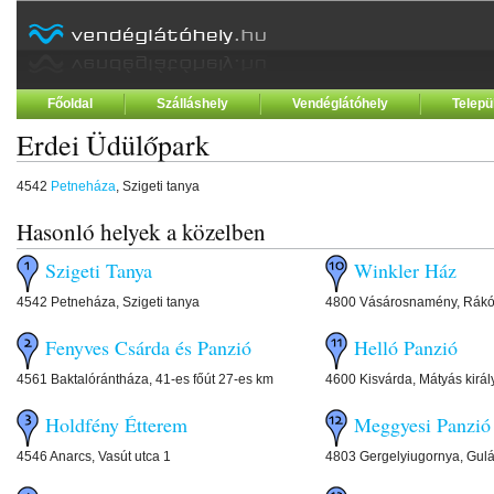
Főoldal
Szálláshely
Vendéglátóhely
Telepü
Erdei Üdülőpark
4542
Petneháza
, Szigeti tanya
Hasonló helyek a közelben
Szigeti Tanya
Winkler Ház
4542 Petneháza, Szigeti tanya
4800 Vásárosnamény, Rákóc
Fenyves Csárda és Panzió
Helló Panzió
4561 Baktalórántháza, 41-es főút 27-es km
4600 Kisvárda, Mátyás királ
Holdfény Étterem
Meggyesi Panzió
4546 Anarcs, Vasút utca 1
4803 Gergelyiugornya, Gulác