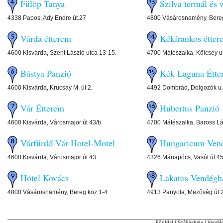
Fülöp Tanya
Szilva termál és 
4338 Papos, Ady Endre út.27
4800 Vásárosnamény, Bereg
Várda étterem
Kékfrankos étter
4600 Kisvárda, Szent László utca 13-15.
4700 Mátészalka, Kölcsey ut
Bástya Panzió
Kék Laguna Étte
4600 Kisvárda, Krucsay M. út 2.
4492 Dombrád, Dolgozók u.
Vár Étterem
Hubertus Panzió
4600 Kisvárda, Városmajor út 43/b
4700 Mátészalka, Baross Lá
Várfürdő Vár Hotel-Motel
Hungaricum Ven
4600 Kisvárda, Városmajor út 43
4326 Máriapócs, Vasút út 45
Hotel Kovács
Lakatos Vendégh
4800 Vásárosnamény, Bereg köz 1-4
4913 Panyola, Mezővég út 2
Főoldal
|
Szálláshely
|
Vendég