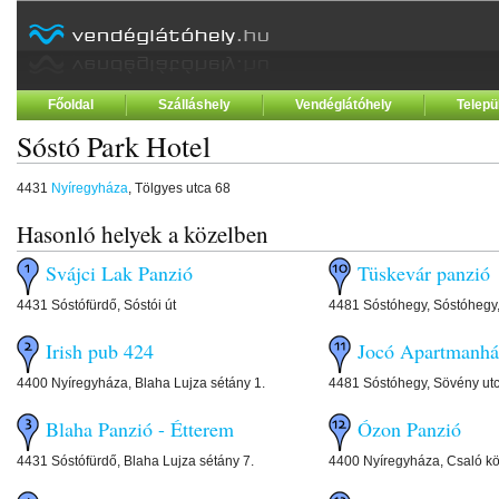
Főoldal
Szálláshely
Vendéglátóhely
Telepü
Sóstó Park Hotel
4431
Nyíregyháza
, Tölgyes utca 68
Hasonló helyek a közelben
Svájci Lak Panzió
Tüskevár panzió
4431 Sóstófürdő, Sóstói út
4481 Sóstóhegy, Sóstóhegy,
Irish pub 424
Jocó Apartmanhá
4400 Nyíregyháza, Blaha Lujza sétány 1.
4481 Sóstóhegy, Sövény utc
Blaha Panzió - Étterem
Ózon Panzió
4431 Sóstófürdő, Blaha Lujza sétány 7.
4400 Nyíregyháza, Csaló kö