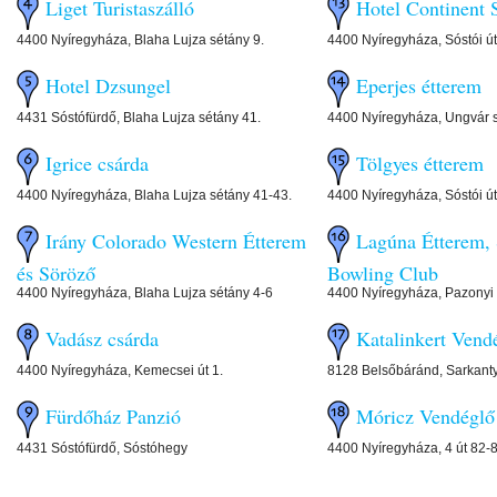
Liget Turistaszálló
Hotel Continent 
4400 Nyíregyháza, Blaha Lujza sétány 9.
4400 Nyíregyháza, Sóstói út
Hotel Dzsungel
Eperjes étterem
4431 Sóstófürdő, Blaha Lujza sétány 41.
4400 Nyíregyháza, Ungvár s
Igrice csárda
Tölgyes étterem
4400 Nyíregyháza, Blaha Lujza sétány 41-43.
4400 Nyíregyháza, Sóstói út
Irány Colorado Western Étterem
Lagúna Étterem, 
és Söröző
Bowling Club
4400 Nyíregyháza, Blaha Lujza sétány 4-6
4400 Nyíregyháza, Pazonyi 
Vadász csárda
Katalinkert Vend
4400 Nyíregyháza, Kemecsei út 1.
8128 Belsőbáránd, Sarkanty
Fürdőház Panzió
Móricz Vendéglő
4431 Sóstófürdő, Sóstóhegy
4400 Nyíregyháza, 4 út 82-