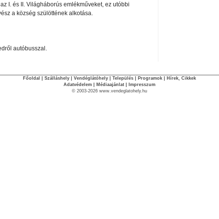
 az I. és II. Világháborús emlékműveket, ez utóbbi
sz a község szülöttének alkotása.
edről autóbusszal.
Főoldal
|
Szálláshely
|
Vendéglátóhely
|
Település
|
Programok
|
Hírek, Cikkek
Adatvédelem
|
Médiaajánlat
|
Impresszum
© 2003-2026 www.vendeglatohely.hu