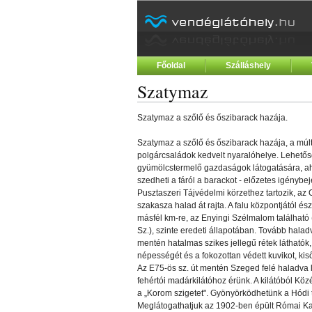
Főoldal
Szálláshely
Szatymaz
Szatymaz a szőlő és őszibarack hazája.
Szatymaz a szőlő és őszibarack hazája, a múl
polgárcsaládok kedvelt nyaralóhelye. Lehetős
gyümölcstermelő gazdaságok látogatására, a
szedheti a fáról a barackot - előzetes igénybe
Pusztaszeri Tájvédelmi körzethez tartozik, az 
szakasza halad át rajta. A falu központjától é
másfél km-re, az Enyingi Szélmalom található (
Sz.), szinte eredeti állapotában. Tovább haladv
mentén hatalmas szikes jellegű rétek láthatók,
népességét és a fokozottan védett kuvikot, kiső
Az E75-ös sz. út mentén Szeged felé haladva l
fehértói madárkilátóhoz érünk. A kilátóból Kö
a „Korom szigetet". Gyönyörködhetünk a Hódi t
Meglátogathatjuk az 1902-ben épült Római Kato