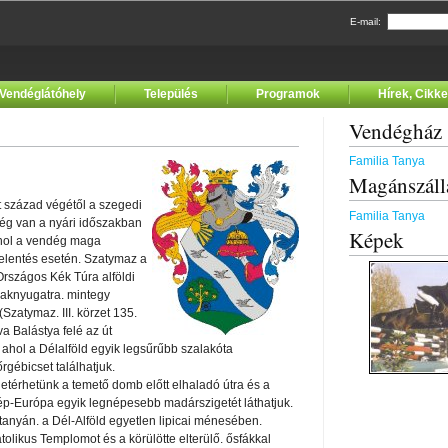
E-mail:
Vendéglátóhely
Település
Programok
Hírek, Cikk
Vendégház
Familia Tanya
Magánszáll
t század végétől a szegedi
Familia Tanya
ég van a nyári időszakban
Képek
hol a vendég maga
jelentés esetén. Szatymaz a
Országos Kék Túra alföldi
szaknyugatra. mintegy
Szatymaz. III. körzet 135.
a Balástya felé az út
 ahol a Délalföld egyik legsűrűbb szalakóta
rgébicset találhatjuk.
etérhetünk a temető domb előtt elhaladó útra és a
zép-Európa egyik legnépesebb madárszigetét láthatjuk.
anyán. a Dél-Alföld egyetlen lipicai ménesében.
likus Templomot és a körülötte elterülő. ősfákkal