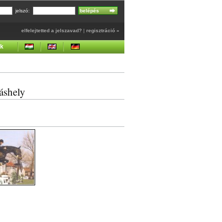
jelszó:
elfelejtetted a jelszavad?
|
regisztráció »
ek
áshely