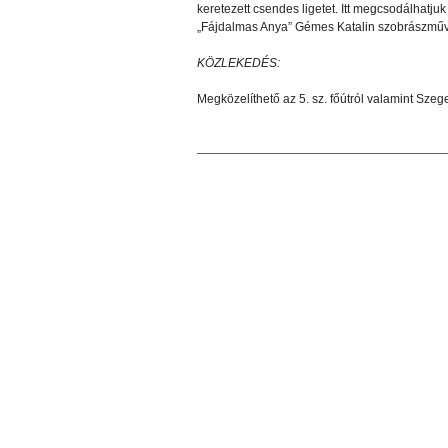
keretezett csendes ligetet. Itt megcsodálhatjuk
„Fájdalmas Anya” Gémes Katalin szobrászművé
KÖZLEKEDÉS:
Megközelíthető az 5. sz. főútról valamint Szeg