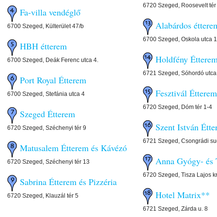
6720 Szeged, Roosevelt tér
Fa-villa vendéglő
Alabárdos éttere
6700 Szeged, Külterület 47/b
6700 Szeged, Oskola utca 1
HBH étterem
Holdfény Éttere
6700 Szeged, Deák Ferenc utca 4.
6721 Szeged, Sóhordó utca
Port Royal Étterem
Fesztivál Étterem
6700 Szeged, Stefánia utca 4
6720 Szeged, Dóm tér 1-4
Szeged Étterem
Szent István Étt
6720 Szeged, Széchenyi tér 9
6721 Szeged, Csongrádi sug
Matusalem Étterem és Kávézó
Anna Gyógy- és 
6720 Szeged, Széchenyi tér 13
6720 Szeged, Tisza Lajos kr
Sabrina Étterem és Pizzéria
Hotel Matrix**
6720 Szeged, Klauzál tér 5
6721 Szeged, Zárda u. 8