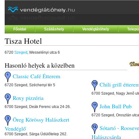
Főoldal
Szálláshely
Vendéglátóhely
Telepü
Tisza Hotel
6720
Szeged
, Wesselényi utca 6
Hasonló helyek a közelben
Classic Café Étterem
Chili grill éttere
6720 Szeged, Széchenyi tér 5
6700 Szeged, Nagy Jenő ut
Roxy pizzéria
John Bull Pub
6700 Szeged, Deák Ferenc utca 24-26.
6720 Szeged, Oroszlán utca
Öreg Körössy Halászkert
Sótartó - Roosevel
Vendéglő
6700 Szeged, Sárga Üdülőtelep 262.
Halászcsárda